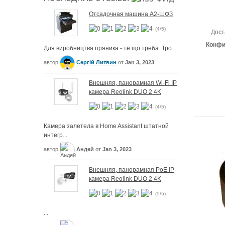
Отсадочная машина А2-ШФЗ
(4/5)
Дост
Конфи
Для виробництва пряника - те що треба. Тро...
автор
Сергій Литвин
от
Jan 3, 2023
Внешняя, панорамная Wi-Fi IP
камера Reolink DUO 2 4K
(4/5)
Камера залетела в Home Assistant штатной
интегр...
автор
Андей
от
Jan 3, 2023
Внешняя, панорамная PoE IP
камера Reolink DUO 2 4K
(5/5)
...