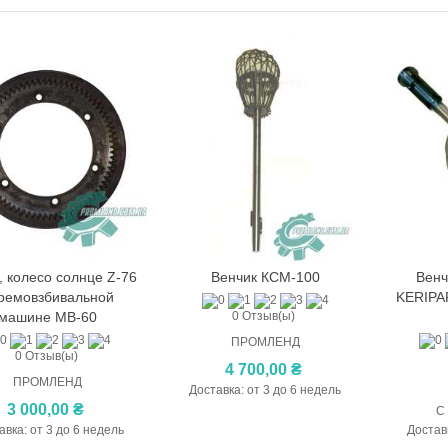
вматический электроклапан
UXI
00 ₴
 StarterKit, StarterKit Cam,
terKit Cam...
9,00 ₴
, колесо солнце Z-76
Венчик КСМ-100
Венч
В корзину
В корзину
кремовзбивальной
KERIPA
ра Л4-ХТВ
машине МВ-60
0 Отзыв(ы)
0,00 ₴
ПРОМЛЕНД
0 Отзыв(ы)
4 700,00 ₴
хбункерная отсадочная
ПРОМЛЕНД
Доставка: от 3 до 6 недель
ина Elcal DAC-600
3 000,00 ₴
000,00 ₴
авка: от 3 до 6 недель
Доставк