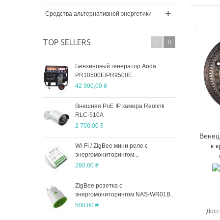
Средства альтернативной энергетики
TOP SELLERS
Бензиновый генератор Aoda
Пне
PR10500E/PR9500E
CNY
42 900,00 ₴
600,
Внешняя PoE IP камера Reolink
Ajax
RLC-510A
Star
2 700,00 ₴
8 79
Венец
к 
Wi-Fi / ZigBee мини реле с
Опо
энергомониторингом...
2 00
280,00 ₴
ZigBee розетка с
Дву
энергомониторингом NAS-WR01B...
маш
500,00 ₴
810 
Дост