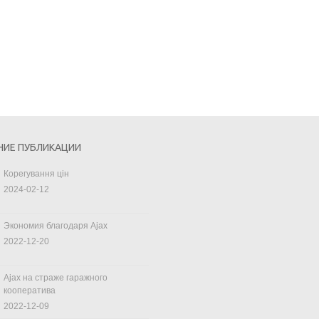
НИЕ ПУБЛИКАЦИИ
Корегування цін
2024-02-12
Экономия благодаря Ajax
2022-12-20
Ajax на страже гаражного
кооператива
2022-12-09