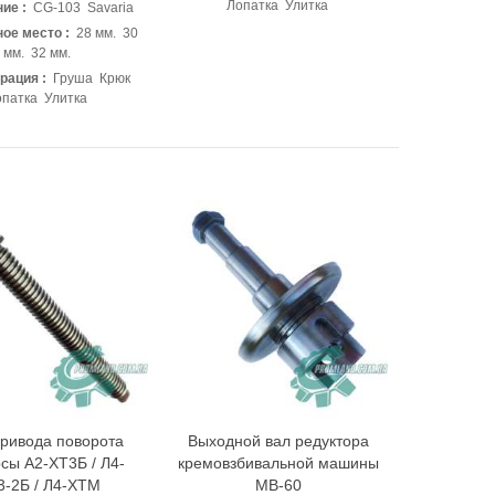
Лопатка Улитка
ие :
CG-103 Savaria
ое место :
28 мм. 30
мм. 32 мм.
рация :
Груша Крюк
опатка Улитка
привода поворота
Выходной вал редуктора
Быстрый просмотр
Быстрый просмотр
сы А2-ХТ3Б / Л4-
кремовзбивальной машины
3-2Б / Л4-ХТМ
МВ-60