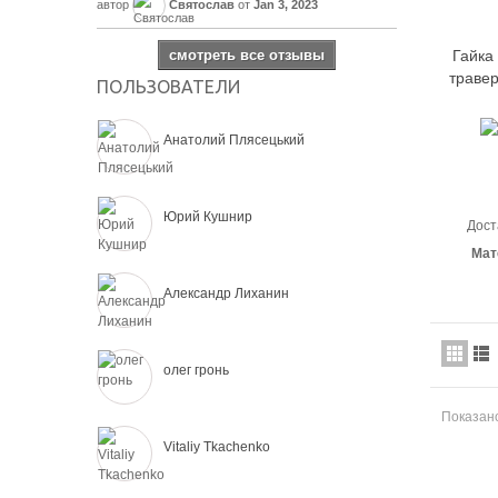
автор
Святослав
от
Jan 3, 2023
смотреть все отзывы
Гайка
травер
ПОЛЬЗОВАТЕЛИ
Анатолий Плясецький
Юрий Кушнир
Дост
Мат
Александр Лиханин
олег гронь
Показано
Vitaliy Tkachenko