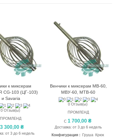
ики к миксерам
Венчики к миксерам МВ-60,
Быстрый просмотр
Быстрый просмотр
R CG-103 (ЦГ-103)
МВУ-60, МТВ-60
и Savaria
0 Отзыв(ы)
0 Отзыв(ы)
ПРОМЛЕНД
ПРОМЛЕНД
1 700,00 ₴
С
3 300,00 ₴
Доставка: от 3 до 6 недель
С
а: от 3 до 6 недель
Конфигурация :
Груша Крюк