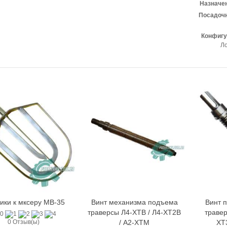
Назначен
Посадочн
Конфигу
Л
ики к мксеру МВ-35
Винт механизма подъема
Винт 
Быстрый просмотр
В корзину
траверсы Л4-ХТВ / Л4-ХТ2В
травер
0 Отзыв(ы)
/ А2-ХТМ
ХТ