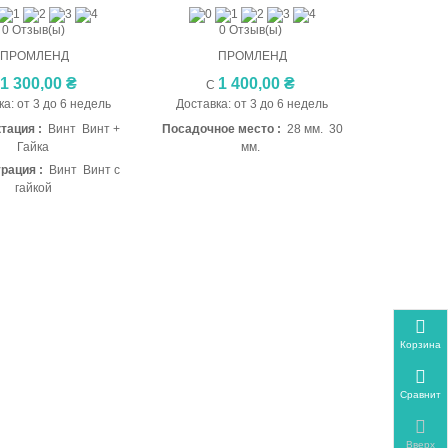
0 Отзыв(ы)
0 Отзыв(ы)
ПРОМЛЕНД
ПРОМЛЕНД
1 300,00 ₴
1 400,00 ₴
С
С
а: от 3 до 6 недель
Доставка: от 3 до 6 недель
тация :
Винт Винт +
Посадочное место :
28 мм. 30
Гайка
мм.
рация :
Винт Винт с
гайкой
Корзина
Сравнить
Вверх