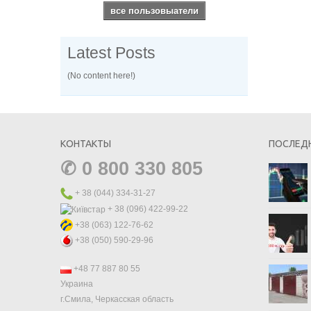
все пользовыатели
Latest Posts
(No content here!)
КОНТАКТЫ
ПОСЛЕД
✆
0 800 330 805
+ 38 (044) 334-31-27
+ 38 (096) 422-99-22
+38 (063) 122-76-62
+38 (050) 590-29-96
+48 77 887 80 55
Украина
г.Смила, Черкасская область