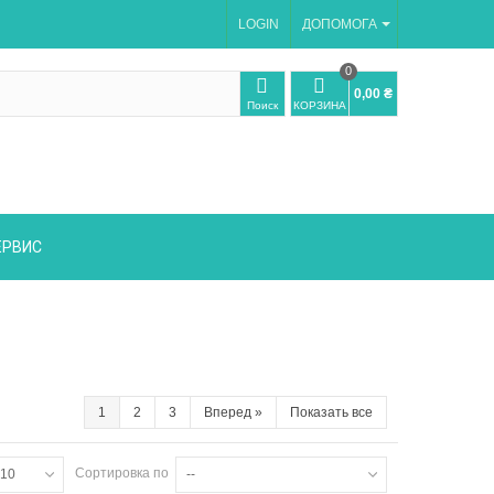
LOGIN
ДОПОМОГА
0
0,00 ₴
Поиск
КОРЗИНА
ЕРВИС
1
2
3
Вперед
»
Показать все
Сортировка по
10
--