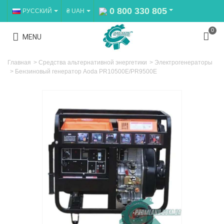
0 800 330 805
РУССКИЙ
₴ UAH
0
MENU
Главная
>
Средства альтернативной энергетики
>
Электрогенераторы
>
Бензиновый генератор Aoda PR10500E/PR9500E