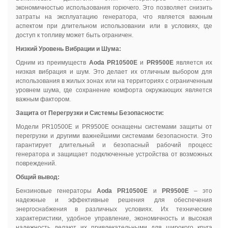
экономичностью использования горючего. Это позволяет снизить
затраты на эксплуатацию генератора, что является важным
аспектом при длительном использовании или в условиях, где
доступ к топливу может быть ограничен.
Низкий Уровень Вибрации и Шума:
Одним из преимуществ
Aoda PR10500E
и
PR9500E
является их
низкая вибрация и шум. Это делает их отличным выбором для
использования в жилых зонах или на территориях с ограниченным
уровнем шума, где сохранение комфорта окружающих является
важным фактором.
Защита от Перегрузки и Системы Безопасности:
Модели PR10500E и PR9500E оснащены системами защиты от
перегрузки и другими важнейшими системами безопасности. Это
гарантирует длительный и безопасный рабочий процесс
генератора и защищает подключенные устройства от возможных
повреждений.
Общий вывод:
Бензиновые генераторы
Aoda PR10500E
и
PR9500E
– это
надежные и эффективные решения для обеспечения
энергоснабжения в различных условиях. Их технические
характеристики, удобное управление, экономичность и высокая
надежность делают их привлекательными для широкого круга