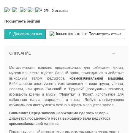
0
/
5
-
0
отзывы
Посмотреть рейтинг
Добавить отзыв
Посмотреть отзыв
ОПИСАНИЕ
Металлическое изделие предназначено для взбивания крема,
муссов или теста в деже. Данный орган, приводиться в действие
выходным валом редуктора
кремовзбивальной машины
.
Взбивальные инструменты изготавливают в виде груши, улитки,
лопатки, или крюка. "
Улиткой
" и "
Грушей
" (протуковые венчики),
взбивають кремы и муссы, "
Лопатку
" и "Крюк", используют для
взбивания масла, маргарина и теста. Любую конфигурацию
взбивального инструмента можно выбрать в процессе заказа.
Внимание! Перед заказом необходимо сделать замеры
диаметра посадочного места выходного вала редуктора
кремовзбивальной машины.
Поскольку данный показатель, в индивидуальных случаях может