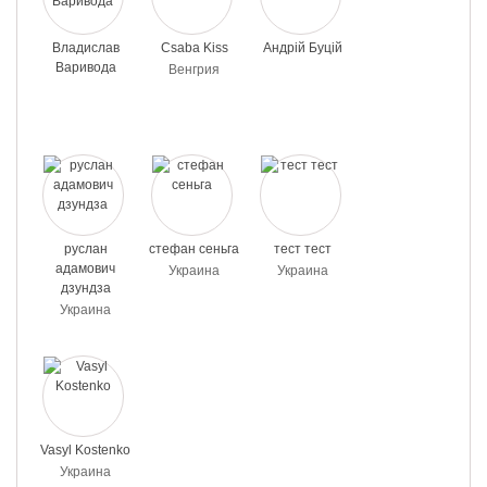
Владислав
Csaba Kiss
Андрій Буцій
Варивода
Венгрия
руслан
стефан сеньга
тест тест
адамович
Украина
Украина
дзундза
Украина
Vasyl Kostenko
Украина