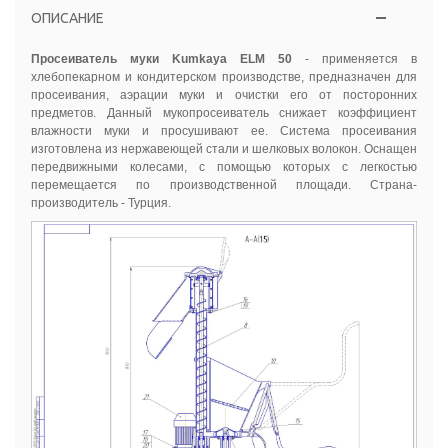
ОПИСАНИЕ
Просеиватель муки Kumkaya ELM 50
- применяется в
хлебопекарном
и
кондитерском
производстве
,
предназначен
для
просеивания
,
аэрации
муки и
очистки
его
от
посторонних
предметов.
Данный
мукопросеиватель
снижает
коэффициент
влажности
муки и
просушивают
ее
.
Система
просеивания
изготовлена из
нержавеющей
стали и
шелковых
волокон.
Оснащен
передвижными
колесами
,
с помощью
которых
с
легкостью
перемещается
по
производственной
площади.
Страна
-
производитель
- Турция.