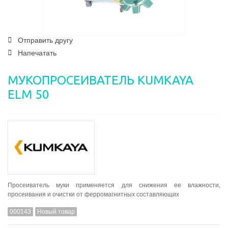
Отправить другу
Напечатать
МУКОПРОСЕИВАТЕЛЬ KUMKAYA
ELM 50
Просеиватель
муки
применяется
для
снижения
ее
влажности
,
просеивания
и
очистки
от
ферромагнитных
составляющих
000143
Новый товар