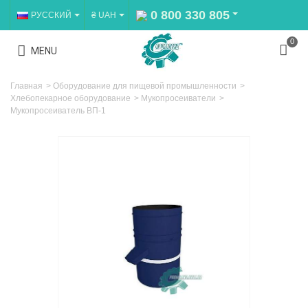
0 800 330 805
РУССКИЙ
₴ UAH
0
MENU
Главная
>
Оборудование для пищевой промышленности
>
Хлебопекарное оборудование
>
Мукопросеиватели
>
Мукопросеиватель ВП-1