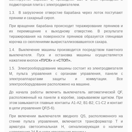
подмоторная плита с электродвигателем.
1.3. В загрузочное отверстие барабана через лоток поступают
пряники и сахарный сироп.
При вращении барабана происходит теражирование пряников и
их перемещение к выходному отверстию. В результате
тиражирования на поверхности пряников образуется глянцевая
корочка со скоплениями выкристаллизовавшегося сахара.
1.4. Выключение машины производится посредством пакетного
выключателя. Пуск и остановка машины осуществляется
нажатием кнопок
«ПУСК»
и
«СТОП».
1.5. Электрооборудование машины состоит из электродвигателя
М, пульта управления с органами управления, панели с
электроаппаратами защиты и коммутации. Все
электрооборудование расположено на машине.
До начала работы включить выключатель автоматической QF,
расположенный на панели в коробке, закрываемом щитком. При
этом замыкаются главные контакты А1-А2; В1-В2; С1-С2 и контакт
в цепи управления QF(5-6).
При включении выключателя вводного QS, расположенного на
стенке пульта управления, включается трансформатор Т и
арматура светосигнальная Н, сигнализирующая о наличии