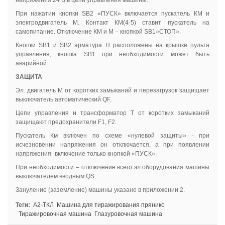
напряжения 24 В в цепи управления машины.
При нажатии кнопки SB2 «ПУСК» включается пускатель КМ и
электродвигатель М. Контакт КМ(4-5) ставит пускатель на
самопитание. Отключение КМ и М – кнопкой SB1»СТОП».
Кнопки SB1 и SB2 арматура Н расположены на крышке пульта
управления, кнопка SB1 при необходимости может быть
аварийной.
ЗАЩИТА
Эл. двигатель М от коротких замыканий и перезагрузок защищает
выключатель автоматический QF.
Цепи управления и трансформатор Т от коротких замыканий
защищают предохранители F1, F2.
Пускатель Км включен по схеме «нулевой защиты» - при
исчезновении напряжения он отключается, а при появлении
напряжения- включение только кнопкой «ПУСК».
При необходимости – отключение всего эл.оборудования машины
выключателем вводным QS.
Зануление (заземление) машины указано в приложении 2.
Теги:
А2-ТКЛ
Машина для тиражирования прянико
Тиражировочная машина
Глазуровочная машина