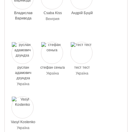
Владислав
Csaba Kiss
Андрій Буцій
Варивода
Венгрия
руслан
стефан сеньга
тест тест
адамович
Україна
Україна
дзундза
Україна
Vasyl Kostenko
Україна