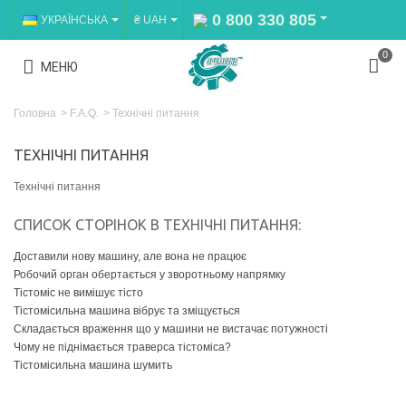
0 800 330 805
УКРАЇНСЬКА
₴ UAH
0
МЕНЮ
Головна
>
F.A.Q.
>
Технічні питання
ТЕХНІЧНІ ПИТАННЯ
Технічні питання
СПИСОК СТОРІНОК В ТЕХНІЧНІ ПИТАННЯ:
Доставили нову машину, але вона не працює
Робочий орган обертається у зворотньому напрямку
Тістоміс не вимішує тісто
Тістомісильна машина вібрує та зміщується
Складається враження що у машини не вистачає потужності
Чому не піднімається траверса тістоміса?
Тістомісильна машина шумить