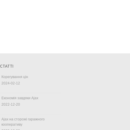
 СТАТТІ
Корегування цін
2024-02-12
Економія завдяки Ajax
2022-12-20
Ajax на сторожі гаражного
кооперативу