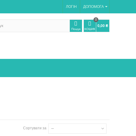
ЛОГІН
ДОПОМОГА
0
0,00 ₴
Пошук
КОШИК
Сортувати за
--