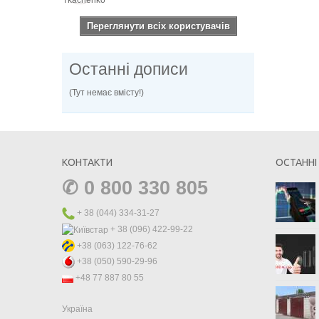
Переглянути всіх користувачів
Останні дописи
(Тут немає вмісту!)
КОНТАКТИ
ОСТАННІ
✆
0 800 330 805
+ 38 (044) 334-31-27
+ 38 (096) 422-99-22
+38 (063) 122-76-62
+38 (050) 590-29-96
+48 77 887 80 55
Україна