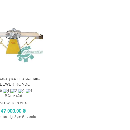
вматичний електроклапан
UXI
00 ₴
 StarterKit, StarterKit Cam,
terKit Cam...
9,00 ₴
озкатувальна машина
До кошику
EEWER RONDO
ра Л4-ХТВ
0,00 ₴
0 Огляд(и)
SEEWER RONDO
бункерна відсадочна машина
47 000,00 ₴
l DAC-600
авка: від 3 до 6 тижнів
000,00 ₴