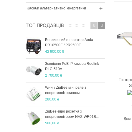
Засоби альтернативної енергетики
ТОП ПРОДАВЦІВ
Бензиновий генератор Aoda
Пне
PR10500E / PR9500E
CNY
42 900,00 ₴
600,
Зовнішня PoE IP камера Reolink
Ajax
RLC-510A
Star
2 700,00 ₴
8 79
Тістор
S
Wi-Fi / ZigBee міні реле з
Опо
енергомоніторингом...
2 00
280,00 ₴
ZigBee євро розетка з
Дво
енергомонітором NAS-WR01B...
Elca
Дост
500,00 ₴
810 