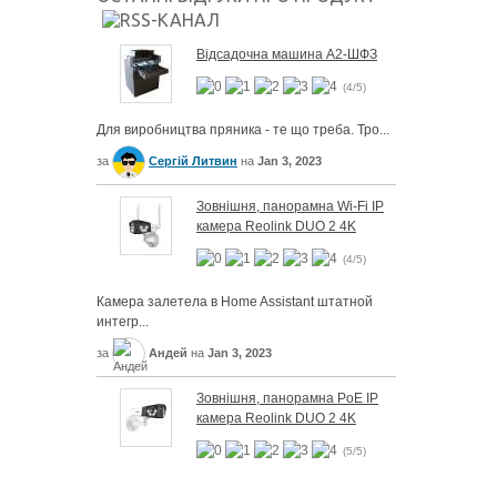
Відсадочна машина А2-ШФЗ
(4/5)
Для виробництва пряника - те що треба. Тро...
за
Сергій Литвин
на
Jan 3, 2023
Зовнішня, панорамна Wi-Fi IP
камера Reolink DUO 2 4K
(4/5)
Камера залетела в Home Assistant штатной
интегр...
за
Андей
на
Jan 3, 2023
Зовнішня, панорамна PoE IP
камера Reolink DUO 2 4K
(5/5)
...