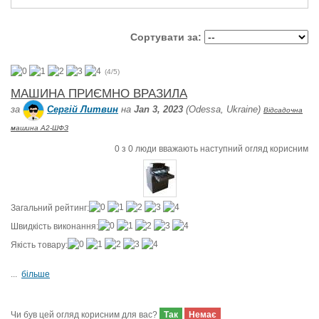
Сортувати за:
(
4
/
5
)
МАШИНА ПРИЄМНО ВРАЗИЛА
за
Сергій Литвин
на
Jan 3, 2023
(Odessa, Ukraine)
Відсадочна
машина А2-ШФЗ
0
з
0
люди вважають наступний огляд корисним
Загальний рейтинг:
Швидкість виконання:
Якість товару:
...
більше
Чи був цей огляд корисним для вас?
Так
Немає