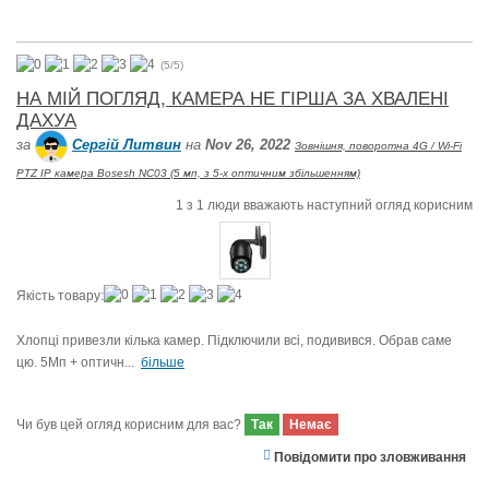
(
5
/
5
)
НА МІЙ ПОГЛЯД, КАМЕРА НЕ ГІРША ЗА ХВАЛЕНІ
ДАХУА
за
Сергій Литвин
на
Nov 26, 2022
Зовнішня, поворотна 4G / Wi-Fi
PTZ IP камера Bosesh NC03 (5 мп, з 5-х оптичним збільшенням)
1
з
1
люди вважають наступний огляд корисним
Якість товару:
Хлопці привезли кілька камер. Підключили всі, подивився. Обрав саме
цю. 5Мп + оптичн...
більше
Чи був цей огляд корисним для вас?
Так
Немає
Повідомити про зловживання