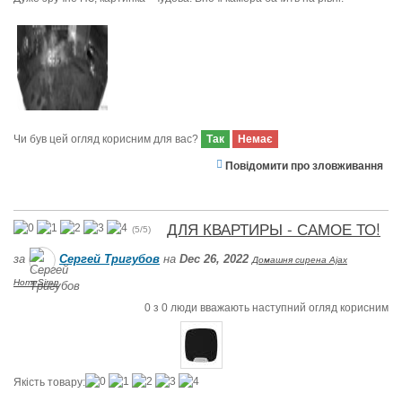
Чи був цей огляд корисним для вас?
Так
Немає
Повідомити про зловживання
ДЛЯ КВАРТИРЫ - САМОЕ ТО!
(
5
/
5
)
за
Сергей Тригубов
на
Dec 26, 2022
Домашня сирена Ajax
HomeSiren
0
з
0
люди вважають наступний огляд корисним
Якість товару: