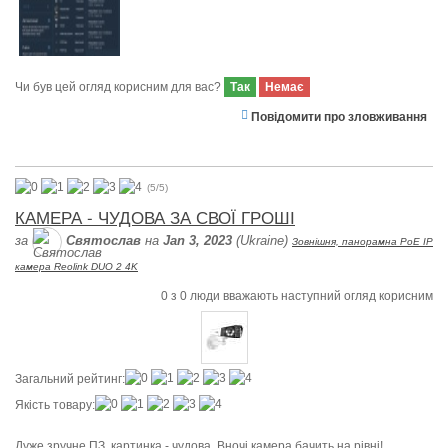
Чи був цей огляд корисним для вас?
Так
Немає
Повідомити про зловживання
(
5
/
5
)
КАМЕРА - ЧУДОВА ЗА СВОЇ ГРОШІ
за
Святослав
на
Jan 3, 2023
(Ukraine)
Зовнішня, панорамна PoE IP
камера Reolink DUO 2 4K
0
з
0
люди вважають наступний огляд корисним
Загальний рейтинг:
Якість товару:
Дуже зручне ПЗ, картинка - чудова. Вночі камера бачить на рівні!