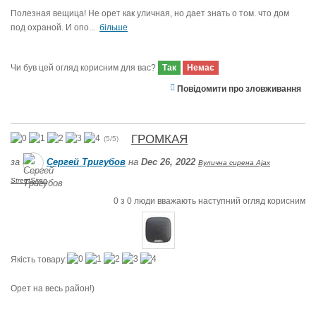
Полезная вещица! Не орет как уличная, но дает знать о том. что дом
под охраной. И опо...
більше
Чи був цей огляд корисним для вас?
Так
Немає
Повідомити про зловживання
ГРОМКАЯ
(
5
/
5
)
за
Сергей Тригубов
на
Dec 26, 2022
Вулична сирена Ajax
StreetSiren
0
з
0
люди вважають наступний огляд корисним
Якість товару:
Орет на весь район!)