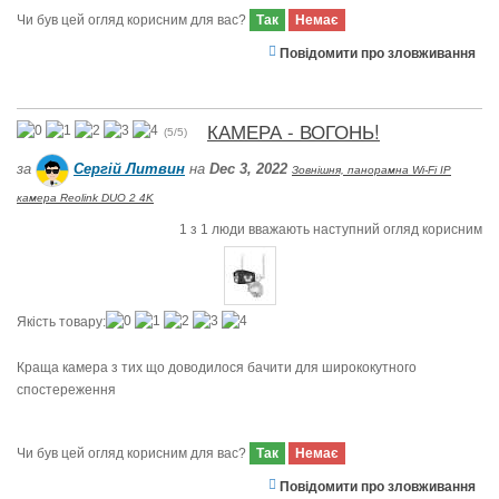
Чи був цей огляд корисним для вас?
Так
Немає
Повідомити про зловживання
КАМЕРА - ВОГОНЬ!
(
5
/
5
)
за
Сергій Литвин
на
Dec 3, 2022
Зовнішня, панорамна Wi-Fi IP
камера Reolink DUO 2 4K
1
з
1
люди вважають наступний огляд корисним
Якість товару:
Краща камера з тих що доводилося бачити для ширококутного
спостереження
Чи був цей огляд корисним для вас?
Так
Немає
Повідомити про зловживання