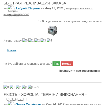
БЫСТРАЯ РЕАЛИЗАЦИЯ ЗАКАЗА
за
Андрей Юсупов
на
Aug 17, 2021
Двобункерна відсадочна
машина Elcal DAC-600
0
з
0
люди вважають наступний огляд корисним
Якість товару:
...
більше
Чи був цей огляд корисним для вас?
Так
Немає
Повідомити про зловживання
(
4
/
5
)
ЯКІСТЬ - ХОРОША, ТЕРМІНИ ВИКОНАННЯ -
ПОСЕРЕДНІ
за
Олена Сергієнко
на
Dec 24, 2017
Дражерувальна машина ДР-5А