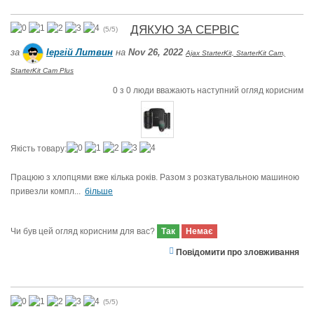
ДЯКУЮ ЗА СЕРВІС
(
5
/
5
)
за
Іергій Литвин
на
Nov 26, 2022
Ajax StarterKit, StarterKit Cam,
StarterKit Cam Plus
0
з
0
люди вважають наступний огляд корисним
Якість товару:
Працюю з хлопцями вже кілька років. Разом з розкатувальною машиною
привезли компл...
більше
Чи був цей огляд корисним для вас?
Так
Немає
Повідомити про зловживання
(
5
/
5
)