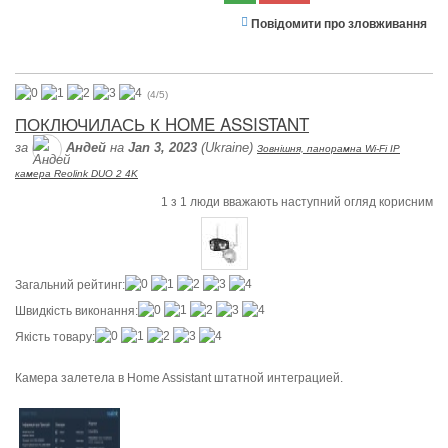
Повідомити про зловживання
(
4
/
5
)
ПОКЛЮЧИЛАСЬ К HOME ASSISTANT
за
Андей
на
Jan 3, 2023
(Ukraine)
Зовнішня, панорамна Wi-Fi IP
камера Reolink DUO 2 4K
1
з
1
люди вважають наступний огляд корисним
Загальний рейтинг:
Швидкість виконання:
Якість товару:
Камера залетела в Home Assistant штатной интеграцией.