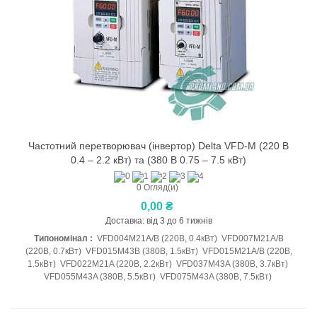
Частотний перетворювач (інвертор) Delta VFD-M (220 В
0.4 – 2.2 кВт) та (380 В 0.75 – 7.5 кВт)
0 Огляд(и)
0,00 ₴
Доставка: від 3 до 6 тижнів
Типономінал :
VFD004M21A/B (220В, 0.4кВт) VFD007M21A/B
(220В, 0.7кВт) VFD015M43B (380В, 1.5кВт) VFD015M21A/B (220В,
1.5кВт) VFD022M21A (220В, 2.2кВт) VFD037M43A (380В, 3.7кВт)
VFD055M43A (380В, 5.5кВт) VFD075M43A (380В, 7.5кВт)