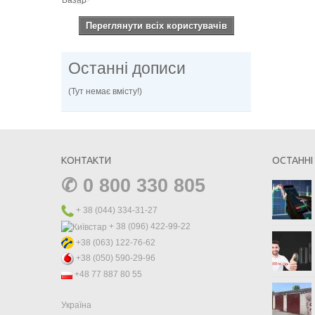
Переглянути всіх користувачів
Останні дописи
(Тут немає вмісту!)
КОНТАКТИ
ОСТАННІ
✆
0 800 330 805
+ 38 (044) 334-31-27
+ 38 (096) 422-99-22
+38 (063) 122-76-62
+38 (050) 590-29-96
+48 77 887 80 55
Україна