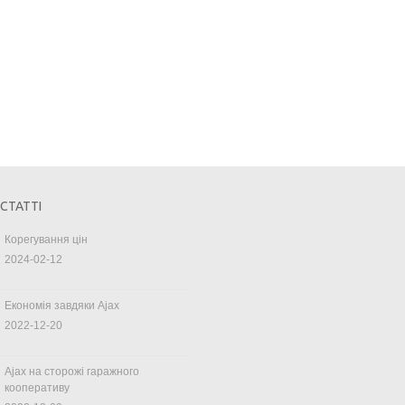
 СТАТТІ
Корегування цін
2024-02-12
Економія завдяки Ajax
2022-12-20
Ajax на сторожі гаражного
кооперативу