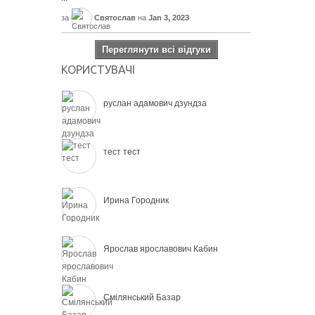
за
Святослав
на
Jan 3, 2023
Переглянути всі відгуки
КОРИСТУВАЧІ
руслан адамович дзундза
тест тест
Ирина Городник
Ярослав ярославович Кабин
Смілянський Базар