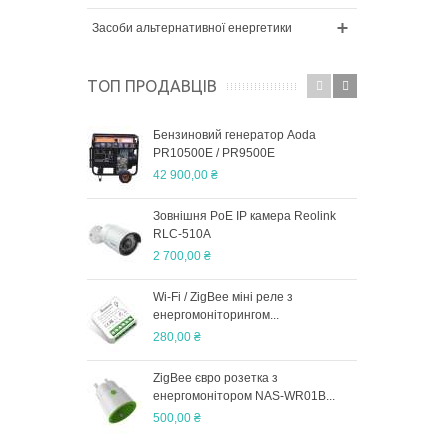
Засоби альтернативної енергетики
ТОП ПРОДАВЦІВ
Бензиновий генератор Aoda
Пне
PR10500E / PR9500E
CNY
42 900,00 ₴
600,
Зовнішня PoE IP камера Reolink
Ajax
RLC-510A
Star
2 700,00 ₴
8 79
Wi-Fi / ZigBee міні реле з
Опо
енергомоніторингом...
2 00
280,00 ₴
ZigBee євро розетка з
Дво
енергомонітором NAS-WR01B...
Elca
500,00 ₴
810 