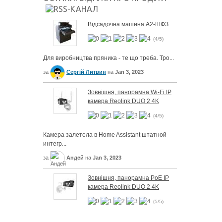
Відсадочна машина А2-ШФЗ
(4/5)
Для виробництва пряника - те що треба. Тро...
за
Сергій Литвин
на
Jan 3, 2023
Зовнішня, панорамна Wi-Fi IP
камера Reolink DUO 2 4K
(4/5)
Камера залетела в Home Assistant штатной
интегр...
за
Андей
на
Jan 3, 2023
Зовнішня, панорамна PoE IP
камера Reolink DUO 2 4K
(5/5)
...