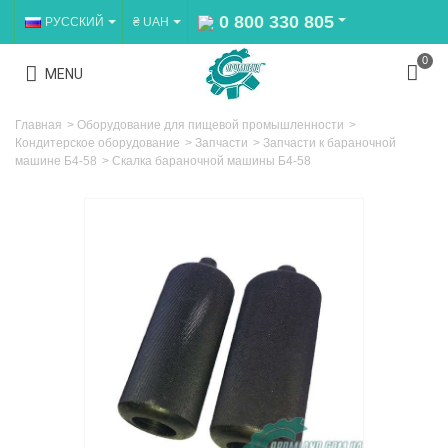
0 800 330 805
РУССКИЙ
₴ UAH
0
MENU
Главная
>
Оборудование для пищевой промышленности
>
Кондитерское оборудование
>
Запчасти
>
Запчасти к бараночной
машине Б4-58
>
Скалка бараночной машины Б4-58