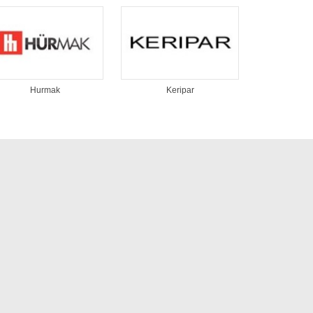
Hurmak
Keripar
KUM