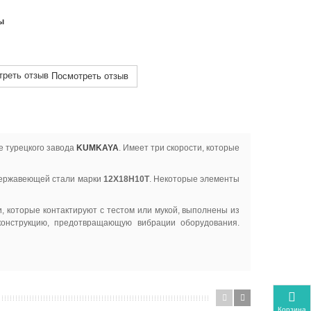
ы
Посмотреть отзыв
е турецкого завода
KUMKAYA
. Имеет три скорости, которые
 нержавеющей стали марки
12Х18Н10Т
. Некоторые элементы
, которые контактируют с тестом или мукой, выполнены из
конструкцию, предотвращающую вибрации оборудования.
Корзина