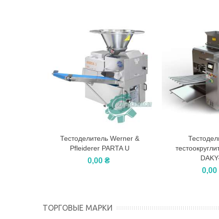
Тестоделитель Werner &
Тестодел
В корзину
В корзин
Pfleiderer PARTA U
тестоокругл
DAKY
0,00 ₴
0,00
ТОРГОВЫЕ МАРКИ