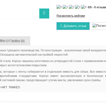
0
/
5
-
0
отзыв
Посмотреть рейтинг
Добавить отзыв
ОТЗЫВЫ
(0)
ина турецкого производства. По конструкции - аналогичная своей конкурентк
 Оснащена автоматической настройкой скоростей.
й стали. Корпус машины изготовлен из углеродистой стали с применением
окрыт антистатическим покрытием.
а, которые с ленты собираются в отдельную емкость для сбора. Все емкости
вропейскими стандартами. Корпус имеет высокопрочную и безопасную 
истемой смазки, предотвращает утечку масла, увеличивая срок службы.
-HKT
TAMKES