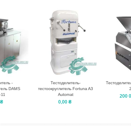
итель -
Тестоделитель-
Тестоделите
у
В корзину
В кор
итель DAMS
тестоокруглитель Fortuna A3
-11
Automat
200 
 ₴
0,00 ₴