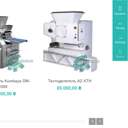
Сравнить
Назад
Вперёд
Вверх
ль Kumkaya DM-
Тестоделитель А2-ХТН
Тестоде
зину
В корзину
В
2000
65 000,00 ₴
000,00 ₴