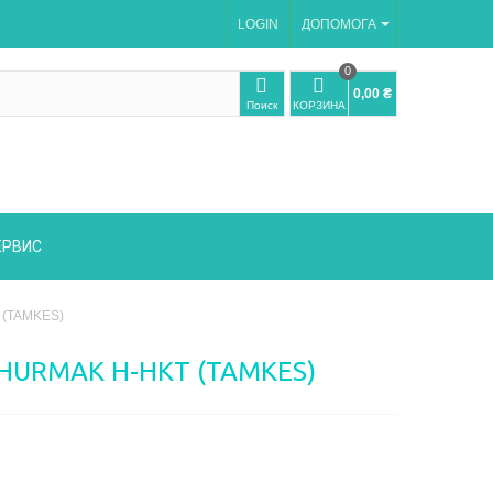
LOGIN
ДОПОМОГА
0
0,00 ₴
Поиск
КОРЗИНА
ЕРВИС
 (TAMKES)
HURMAK Н-HKT (TAMKES)