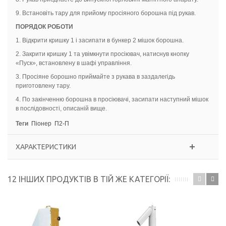
9. Встановіть тару для прийому просіяного борошна під рукав.
ПОРЯДОК РОБОТИ
1. Відкрити кришку 1 і засипати в бункер 2 мішок борошна.
2. Закрити кришку 1 та увімкнути просіювач, натиснув кнопку
«Пуск», встановлену в шафі управління.
3. Просіяне борошно приймайте з рукава в заздалегідь
приготовлену тару.
4. По закінченню борошна в просіювачі, засипати наступний мішок
в послідовності, описаній вище.
Теги
Піонер
П2-П
ХАРАКТЕРИСТИКИ
12 ІНШИХ ПРОДУКТІВ В ТІЙ ЖЕ КАТЕГОРІЇ: