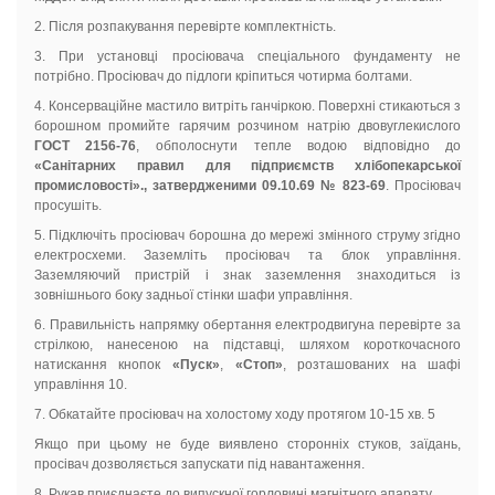
2. Після розпакування перевірте комплектність.
3. При установці просіювача спеціального фундаменту не
потрібно. Просіювач до підлоги кріпиться чотирма болтами.
4. Консерваційне мастило витріть ганчіркою. Поверхні стикаються з
борошном промийте гарячим розчином натрію двовуглекислого
ГОСТ 2156-76
, обполоснути тепле водою відповідно до
«Санітарних правил для підприємств хлібопекарської
промисловості»., затвердженими 09.10.69 № 823-69
. Просіювач
просушіть.
5. Підключіть просіювач борошна до мережі змінного струму згідно
електросхеми. Заземліть просіювач та блок управління.
Заземляючий пристрій і знак заземлення знаходиться із
зовнішнього боку задньої стінки шафи управління.
6. Правильність напрямку обертання електродвигуна перевірте за
стрілкою, нанесеною на підставці, шляхом короткочасного
натискання кнопок
«Пуск»
,
«Стоп»
, розташованих на шафі
управління 10.
7. Обкатайте просіювач на холостому ходу протягом 10-15 хв. 5
Якщо при цьому не буде виявлено сторонніх стуков, заїдань,
просівач дозволяється запускати під навантаження.
8. Рукав приєднаєте до випускної горловині магнітного апарату.