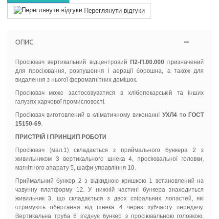
Переглянути відгуки
ОПИС
Просіювач вертикальний відцентровий
П2-П.00.000
призначений
для просіювання, розпушення і аерації борошна, а також для
видалення з ньогої феромагнітних домішок.
Просіювач може застосовуватися в хлібопекарській та інших
галузях харчової промисловості.
Просіювач виготовлений в кліматичному виконанні
УХЛ4
по
ГОСТ
15150-69
.
ПРИСТРІЙ І ПРИНЦИП РОБОТИ
Просіювач (мал.1) складається з приймального бункера 2 з
живильником 3 вертикального шнека 4, просіювальної головки,
магнітного апарату 5, шафи управління 10.
Приймальний бункер 2 з відкидною кришкою 1 встановлений на
чавунну платформу 12. У нижній частині бункера знаходиться
живильник 3, що складається з двох спіральних лопастей, які
отримують обертання від шнека 4 через зубчасту передачу.
Вертикальна труба 6 з'єднує бункер з просіювальною головкою.