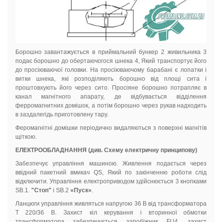
Борошно завантажується в приймальний бункер 2 живильника 3
подає борошно до обертаючогося шнека 4, Який транспортує його
до просіюваючої головки. На просіюваючому барабані є лопатки і
витки шнека, які розподіляють борошно від площі сита і
проштовхують його через сито. Просіяне борошно потрапляє в
канал магнітного апарату, де відбувається відділення
ферромагнитних домішок, а потім борошно через рукав надходить
в заздалегідь приготовлену тару.
Феромагнітні домішки періодично видаляються з поверхні магнітів
щіткою.
ЕЛЕКТРООБЛАДНАННЯ (див. Схему електричну принципову)
Забезпечує управління машиною. Живлення подається через
ввідний пакетний вмикач QS, Який по закінченню роботи слід
відключити. Управління електроприводом здійснюється 3 кнопками
SB.1.
"Стоп"
і SB.2
«Пуск»
.
Ланцюги управління живляться напругою 36 В від трансформатора
Т 220/36 В. Захист кіл керування і вторинної обмотки
трансформатора забезпечується запобіжник FU4, захист