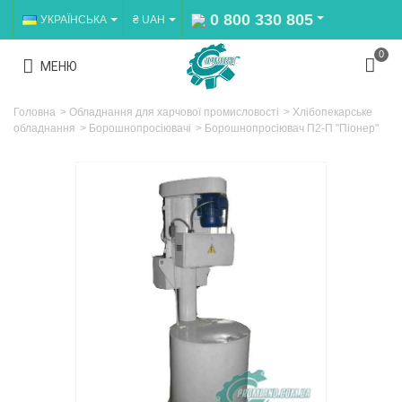
0 800 330 805
УКРАЇНСЬКА
₴ UAH
0
МЕНЮ
Головна
>
Обладнання для харчової промисловості
>
Хлібопекарське
обладнання
>
Борошнопросіювачі
>
Борошнопросіювач П2-П "Піонер"