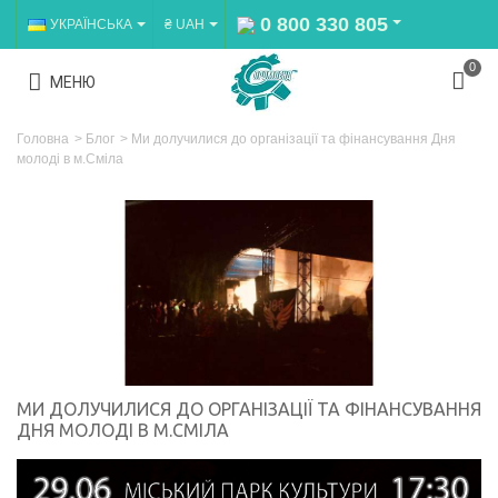
0 800 330 805
УКРАЇНСЬКА
₴ UAH
0
МЕНЮ
Головна
>
Блог
>
Ми долучилися до організації та фінансування Дня
молоді в м.Сміла
МИ ДОЛУЧИЛИСЯ ДО ОРГАНІЗАЦІЇ ТА ФІНАНСУВАННЯ
ДНЯ МОЛОДІ В М.СМІЛА