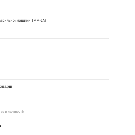
омісильної машини ТММ-1М
оварів
ає в наявності)
и