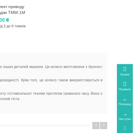
ект приводу
гляд
 діжі ТММ-1М
,00 ₴
ід 3 до 6 тижнів
 до інших деталей машини. Це колесо виготовлене з бронзи і
Кошик
орідності. Крім того, це колесо також використовується в
Порівняти
ту тістомісильної техніки протягом тривалого часу. Воно є
снові тіста.
Попередн
Наступни