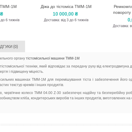
і ТММ-1М
Діжа до тістоміса ТММ-1М
Ремкомпл
д
Перегляд
Пере
повороту
 ₴
10 000,00 ₴
0
 до 6 тижнів
Доставка: від 3 до 6 тижнів
Доставка: в
ІДГУКИ
(0)
сильного органу
тістомісильної машини ТММ-1М
стомісильної техніки, який відповідає за передачу руху від електродвигуна
ртя і підвищену міцність.
ісильних машинах ТММ-1М для перемішування тіста і забезпечення його одн
тих текстур кремів і інших продуктів.
, черв'ячне колесо TMM 04.00 Z-30 забезпечує надійну та безперебійну робо
ництвом хліба, кондитерських виробів та інших продуктів, виготовлених на о