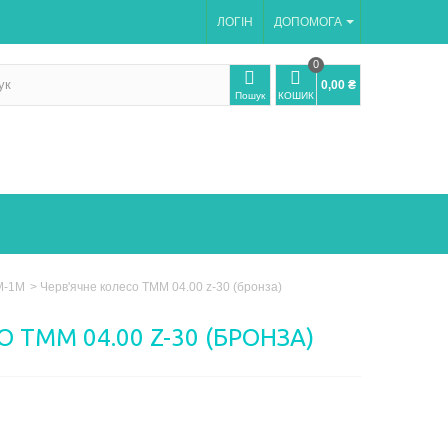
ЛОГІН
ДОПОМОГА
0
0,00 ₴
Пошук
КОШИК
М-1М
>
Черв'ячне колесо ТММ 04.00 z-30 (бронза)
О ТММ 04.00 Z-30 (БРОНЗА)