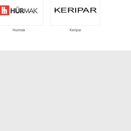
Hurmak
Keripar
KUM