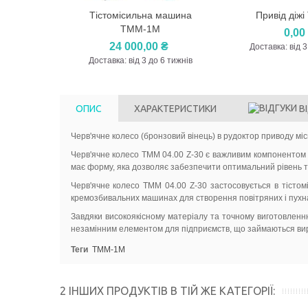
Тістомісильна машина
Привід діж
Перегляд
Перегля
ТММ-1М
0,00
24 000,00 ₴
Доставка: від 3
Доставка: від 3 до 6 тижнів
ОПИС
ХАРАКТЕРИСТИКИ
В
Черв'ячне колесо (бронзовий вінець) в рудоктор приводу мі
Черв'ячне колесо TMM 04.00 Z-30 є важливим компонентом ті
має форму, яка дозволяє забезпечити оптимальний рівень те
Черв'ячне колесо TMM 04.00 Z-30 застосовується в тістом
кремозбивальних машинах для створення повітряних і пухнас
Завдяки високоякісному матеріалу та точному виготовленню
незамінним елементом для підприємств, що займаються вироб
Теги
ТММ-1М
2 ІНШИХ ПРОДУКТІВ В ТІЙ ЖЕ КАТЕГОРІЇ: