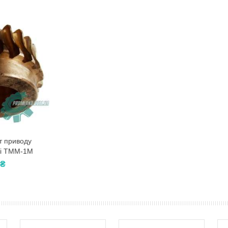
т приводу
жі ТММ-1М
 ₴