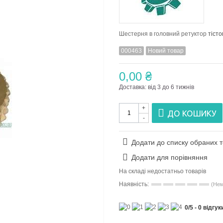
Шестерня в головний ретуктор
тіст
000463
Новий товар
0,00 ₴
Доставка: від 3 до 6 тижнів
+
ДО КОШИКУ
-
Додати до списку обраних т
Додати для порівняння
На складі недостатньо товарів
Наявність:
(Нем
0
/
5
-
0
відгук