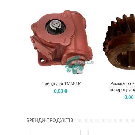
Привід діжі ТММ-1М
Ремкомплек
У Кошик
У Кошик
повороту ді
0,00 ₴
0,00
БРЕНДИ ПРОДУКТІВ