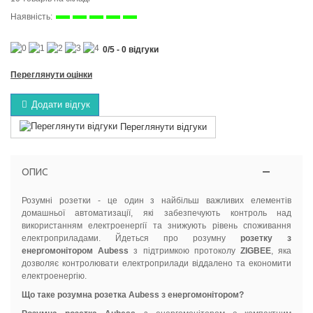
Наявність:
0
/
5
-
0
відгуки
Переглянути оцінки
Додати відгук
Переглянути відгуки
ОПИС
Розумні розетки - це один з найбільш важливих елементів
домашньої автоматизації, які забезпечують контроль над
використанням електроенергії та знижують рівень споживання
електроприладами. Йдеться про розумну
розетку з
енергомонітором Aubess
з підтримкою протоколу
ZIGBEE
, яка
дозволяє контролювати електроприлади віддалено та економити
електроенергію.
Що таке розумна розетка Aubess з енергомонітором?