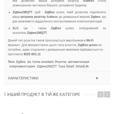
яка дозволяє вашій розумній розетці
Aubess
стати
аовноцінною частиною Вашого, розумного будинку.
Zigbee2MQTT
: Цей -
ZigBee
шлюз, який дозволяє підключити
вашу
розумну розетку Aubess
до домашньої мережі
Zigbee
, що
дає можливість віддаленого контролювання електроприладів.
SLS
: Це - також
ZigBee
шлюз, побудований за
агалогією
Zigbee2MQTT
Даний тип розеток також пропонується виробником в
Wi-Fi
форматі. Для використання цього типу розеток,
ZigBee шлюз
не
потрібен, адже з'єднання з домашньою мережею відбувається по
протоколу
IEEE 802.11
Теги
ZigBee
sls
home assistant
Розетка
автоматизація
елергомоніторинг
Zigbee2MQTT
Tuya Smart
SmartLife
ХАРАКТЕРИСТИКИ
1 ІНШИЙ ПРОДУКТ В ТІЙ ЖЕ КАТЕГОРІЇ: