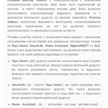
Розумна розетка Aubess
з енергомонітором є компактним
інтелектуальним пристроєм, який може бути підключений до
розетки в якості перехідникау вашому домі. Вона дозволяє
контролювати електроприлади віддалено, вимикаючи їх з
допомогою мобільного додатка на вашому смартфоні.
Розетка
Aubess
забезпечує можливість моніторингу енергоспоживання
пристроїв, підключених до неї. Це дозволяє зберігати
електроенергію та зменшувати рахунки за світло.
Розумна розетка Aubess з енергомонітором працює з декількома
популярними екосистемами для домашньої автоматизації, такими
як
Tuya Smart
,
SmartLife
,
Home Assistant
,
Zigbee2MQTT
та
SLS
.
Кожен з цих додатків має свої переваги, що дозволяє користувачам
вибрати той, який найбільш відповідає їх потребам.
Tuya Smart
: Цей додаток дозволяє контролювати ваші розумні
пристрої з будь-якого місця, використовуючи мобільний додаток.
Ви можете регулювати світло, температуру та віддалено
включати або вимикати електроприлади, підключені до розетки
Aubess.
SmartLife
: Це - аналог
Tuya Smart
і він також підтримує весь
функціонал попереднього додатку. Він також дозволяє
контролювати розумні пристрої в будь-який час і з будь-якого
місця, використовуючи мобільний додаток.
Home Assistant
: Це - автоновна система автоматизації ,