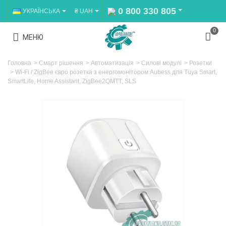
0 800 330 805
УКРАЇНСЬКА
₴ UAH
0
МЕНЮ
Головна
>
Смарт рішення
>
Автоматизація
>
Силові модулі
>
Розетки
>
Wi-Fi / ZigBee євро розетка з енергомонітором Aubess для Tuya Smart,
SmartLife, Home Assistant, ZigBee2QMTT, SLS