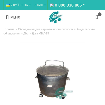
0 800 330 805
УКРАЇНСЬКА
₴ UAH
0
МЕНЮ
Головна
>
Обладнання для харчової промисловості
>
Кондитерське
обладнання
>
Діжі
>
Діжа МВУ-35