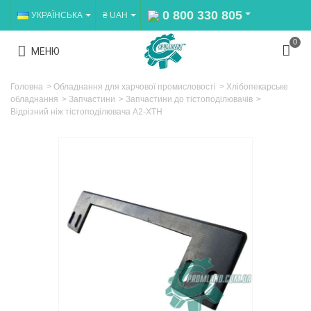
0 800 330 805
УКРАЇНСЬКА
₴ UAH
0
МЕНЮ
Головна
>
Обладнання для харчової промисловості
>
Хлібопекарське
обладнання
>
Запчастини
>
Запчастини до тістоподілювачів
>
Відрізний ніж тістоподілювача А2-ХТН