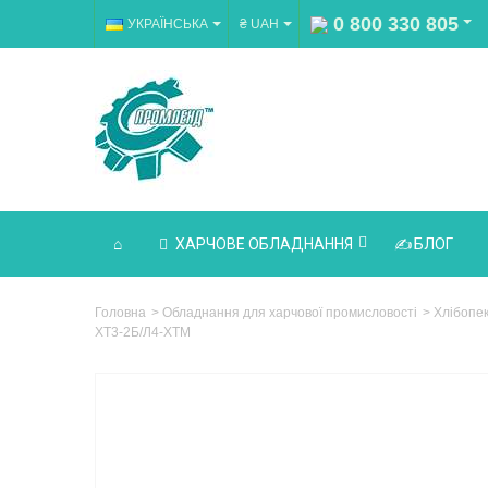
0 800 330 805
УКРАЇНСЬКА
₴ UAH
ХАРЧОВЕ ОБЛАДНАННЯ
БЛОГ
Головна
>
Обладнання для харчової промисловості
>
Хлібопе
ХТ3-2Б/Л4-ХТМ