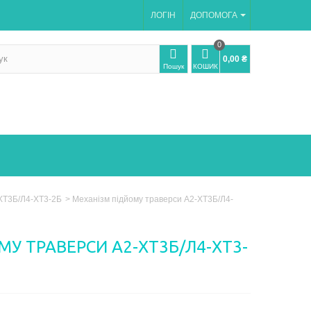
ЛОГІН
ДОПОМОГА
0
0,00 ₴
Пошук
КОШИК
-ХТ3Б/Л4-ХТ3-2Б
>
Механізм підйому траверси А2-ХТ3Б/Л4-
У ТРАВЕРСИ А2-ХТ3Б/Л4-ХТ3-