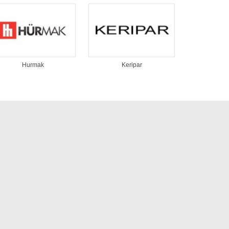
Hurmak
Keripar
KUM