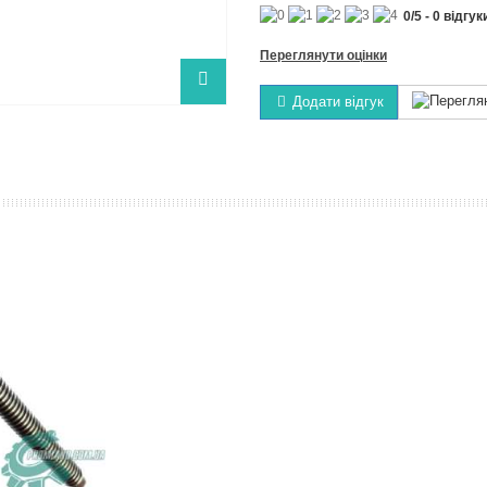
0
/
5
-
0
відгук
Переглянути оцінки
Додати відгук