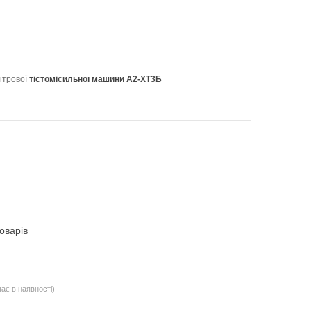
ітрової
тістомісильної машини А2-ХТ3Б
оварів
ає в наявності)