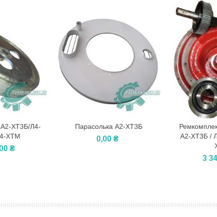
 А2-ХТ3Б/Л4-
Парасолька А2-ХТ3Б
Ремкомплек
У Кошик
У Ко
Л4-ХТМ
А2-ХТ3Б / Л
0,00 ₴
00 ₴
3 3