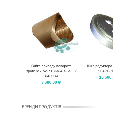
Гайка приводу поворота
Шків редуктора
У Кошик
У Кошик
траверси А2-ХТ3Б/Л4-ХТ3-2Б/
ХТ3-2Б/
Л4-ХТМ
10 500,
3 600,00 ₴
БРЕНДИ ПРОДУКТІВ