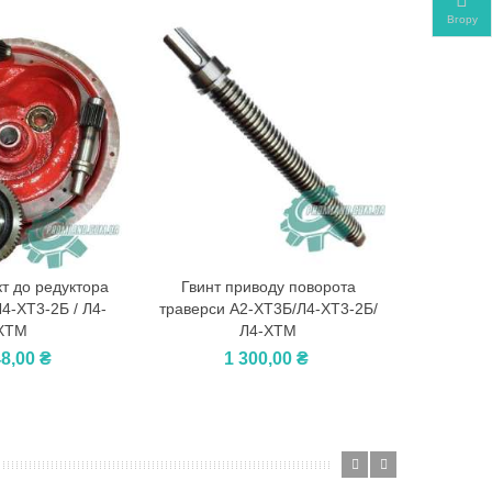
Вгору
т до редуктора
Гвинт приводу поворота
Міси
шик
У Кошик
У
4-ХТ3-2Б / Л4-
траверси А2-ХТ3Б/Л4-ХТ3-2Б/
тістоміс
ХТМ
Л4-ХТМ
ХТ3
48,00 ₴
1 300,00 ₴
2