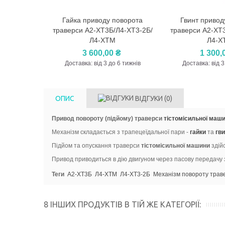
Гайка приводу поворота
Гвинт привод
Перегляд
Перегля
траверси А2-ХТ3Б/Л4-ХТ3-2Б/
траверси А2-ХТ
Л4-ХТМ
Л4-Х
3 600,00 ₴
1 300,
Доставка: від 3 до 6 тижнів
Доставка: від 3
ОПИС
ВІДГУКИ
(0)
Привод повороту (підйому) траверси
тістомісильної маш
Механізм складається з трапецеїдальної пари -
гайки
та
гв
Підйом та опускання траверси
тістомісильної машини
здійс
Привод приводиться в дію двигуном через пасову передачу 
Теги
А2-ХТ3Б
Л4-ХТМ
Л4-ХТ3-2Б
Механізм повороту трав
8 ІНШИХ ПРОДУКТІВ В ТІЙ ЖЕ КАТЕГОРІЇ: