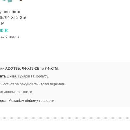
у поворота
д
3Б/Л4-ХТ3-2Б/
ТМ
00 ₴
 до 6 тижнів
ини
А2-ХТ3Б
,
Л4-ХТ3-2Б
та
Л4-ХТМ
.
инта
шківа
, сухарів та корпусу.
нюється за рахунок гвинтової передачі.
за допомогою шківа.
ерси
Механізм підйому траверси