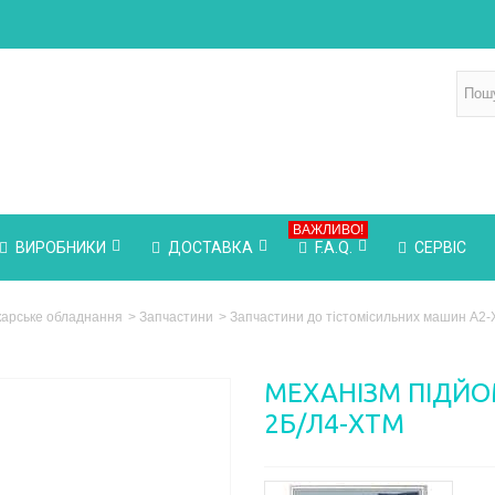
ВАЖЛИВО!
ВИРОБНИКИ
ДОСТАВКА
F.A.Q.
СЕРВІС
карське обладнання
>
Запчастини
>
Запчастини до тістомісильних машин А2
МЕХАНІЗМ ПІДЙОМ
2Б/Л4-ХТМ