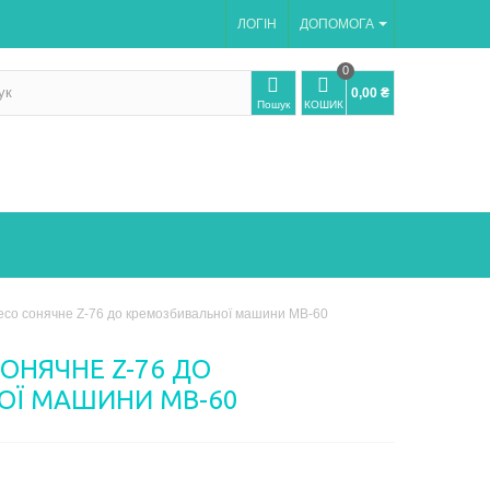
ЛОГІН
ДОПОМОГА
0
0,00 ₴
Пошук
КОШИК
лесо сонячне Z-76 до кремозбивальної машини МВ-60
СОНЯЧНЕ Z-76 ДО
ОЇ МАШИНИ МВ-60