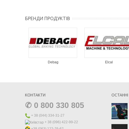
БРЕНДИ ПРОДУКТІВ
S
Debag
Elcal
КОНТАКТИ
ОСТАННІ
✆
0 800 330 805
+ 38 (044) 334-31-27
+ 38 (096) 422-99-22
+38 (063) 122-76-62