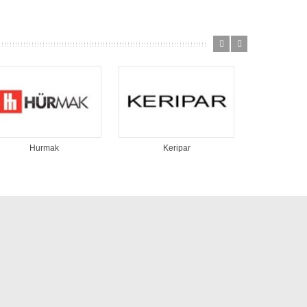
Hurmak
Keripar
KUM