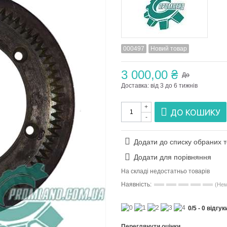
000497
Новий товар
3 000,00 ₴
До
Доставка: від 3 до 6 тижнів
+
ДО КОШИКУ
-
Додати до списку обраних т
Додати для порівняння
На складі недостатньо товарів
Наявність:
(Нем
0
/
5
-
0
відгук
Переглянути оцінки