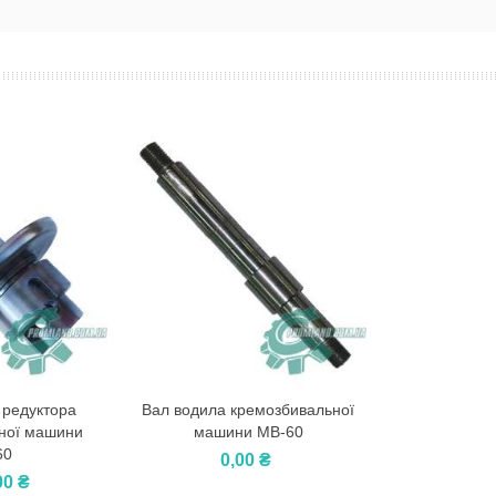
 редуктора
Вал водила кремозбивальної
У Кошик
ної машини
машини МВ-60
60
0,00 ₴
00 ₴