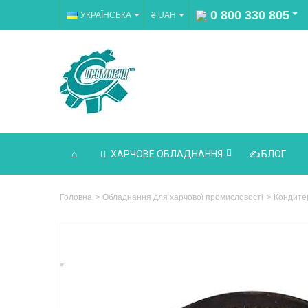
0 800 330 805
УКРАЇНСЬКА
₴ UAH
ХАРЧОВЕ ОБЛАДНАННЯ
БЛОГ
Головна
>
Обладнання для харчової промисловості
>
Кондите